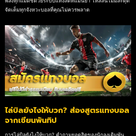
พลังทุกแมตช์ด้วยระบบแทงสดที่แม่นยำ ไหลลื่นไม่มีสะดุด
จัดเต็มทุกจังหวะบอลที่คุณไม่ควรพลาด
ไล่บิลยังไงให้บวก? ส่องสูตรแทงบอล
จากเซียนพันทิป
การไล่บิลยังไงให้บวก? คำถามยอดฮิตของนักลงเดิมพัน