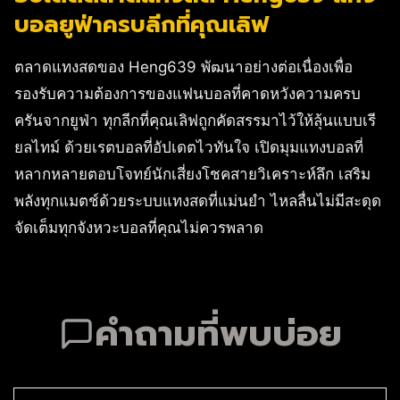
บอลยูฟ่าครบลีกที่คุณเลิฟ
ตลาดแทงสดของ Heng639 พัฒนาอย่างต่อเนื่องเพื่อ
รองรับความต้องการของแฟนบอลที่คาดหวังความครบ
ครันจากยูฟ่า ทุกลีกที่คุณเลิฟถูกคัดสรรมาไว้ให้ลุ้นแบบเรี
ยลไทม์ ด้วยเรตบอลที่อัปเดตไวทันใจ เปิดมุมแทงบอลที่
หลากหลายตอบโจทย์นักเสี่ยงโชคสายวิเคราะห์ลึก เสริม
พลังทุกแมตช์ด้วยระบบแทงสดที่แม่นยำ ไหลลื่นไม่มีสะดุด
จัดเต็มทุกจังหวะบอลที่คุณไม่ควรพลาด
คำถามที่พบบ่อย