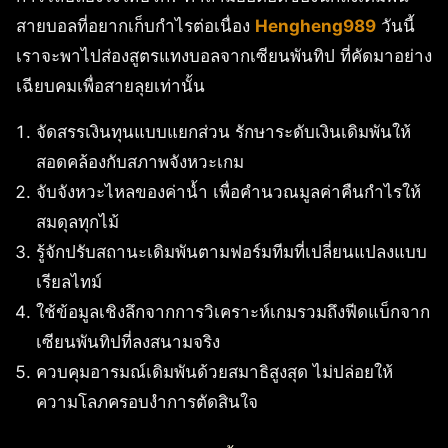
สายบอลที่อยากเก็บกำไรต่อเนื่อง
Hengheng989
วันนี้
เราจะพาไปส่องสูตรแทงบอลจากเซียนพันทิป ที่คัดมาอย่าง
เฉียบคมเพื่อสายลุยเท่านั้น
จัดสรรเงินทุนแบบแยกส่วน รักษาระดับเงินเดิมพันให้
สอดคล้องกับสภาพจังหวะเกม
จับจังหวะไหลของค่าน้ำ เพื่อคำนวณมูลค่าคืนกำไรให้
สมดุลทุกไม้
รู้จักปรับสถานะเดิมพันตามฟอร์มทีมที่เปลี่ยนแปลงแบบ
เรียลไทม์
ใช้ข้อมูลเชิงลึกจากการวิเคราะห์เกมรวมถึงฟีดแบ็กจาก
เซียนพันทิปที่ลงสนามจริง
ควบคุมอารมณ์เดิมพันด้วยสมาธิสูงสุด ไม่ปล่อยให้
ความโลภครอบงำการตัดสินใจ