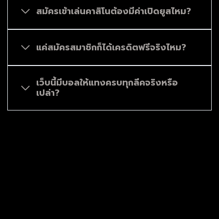
สมัครเข้าเล่นคาสิโนต้องมีค่าเปิดยูสไหม?
แค่สมัครสมาชิกก็ได้เครดิตฟรีจริงไหม?
เว็บนี้มีบอลให้แทงครบทุกลีคจริงหรือ
เปล่า?