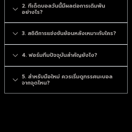
2. ทีเด็ดบอลวันนี้มีผลต่อการเดิมพัน
อย่างไร?
3. สถิติการแข่งขันย้อนหลังเหมาะกับใคร?
4. ฟอร์มทีมปัจจุบันสำคัญยังไง?
5. สำหรับมือใหม่ ควรเริ่มดูทรรศนะบอล
จากจุดไหน?