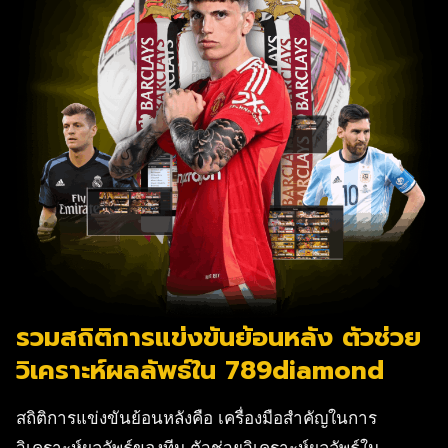
รวมสถิติการแข่งขันย้อนหลัง ตัวช่วย
วิเคราะห์ผลลัพธ์ใน 789diamond
สถิติการแข่งขันย้อนหลังคือ เครื่องมือสำคัญในการ
วิเคราะห์ผลลัพธ์ของทีม ตัวช่วยวิเคราะห์ผลลัพธ์ใน