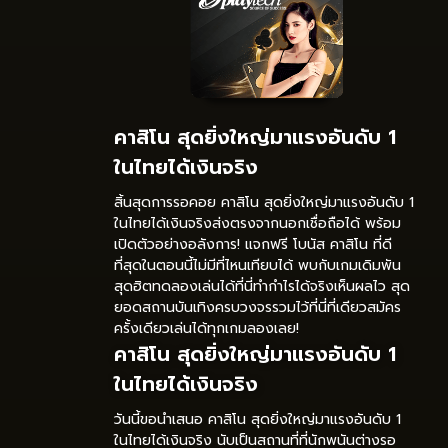
คาสิโน สุดยิ่งใหญ่มาแรงอันดับ 1
ในไทยได้เงินจริง
สิ้นสุดการรอคอย คาสิโน สุดยิ่งใหญ่มาแรงอันดับ 1
ในไทยได้เงินจริงส่งตรงจากนอกเชื่อถือได้ พร้อม
เปิดตัวอย่างอลังการ! แจกฟรี โบนัส คาสิโน ที่ดี
ที่สุดในตอนนี้ไม่มีที่ไหนเทียบได้ พบกับเกมเดิมพัน
สุดฮิตทดลองเล่นได้ที่นี่ทำกำไรได้จริงเห็นผลไว สุด
ยอดสถานบันเทิงครบวงจรรวมไว้ที่นี่ที่เดียวสมัคร
ครั้งเดียวเล่นได้ทุกเกมลองเลย!
คาสิโน สุดยิ่งใหญ่มาแรงอันดับ 1
ในไทยได้เงินจริง
วันนี้ขอนำเสนอ คาสิโน สุดยิ่งใหญ่มาแรงอันดับ 1
ในไทยได้เงินจริง นับเป็นสถานที่ที่นักพนันต่างรอ