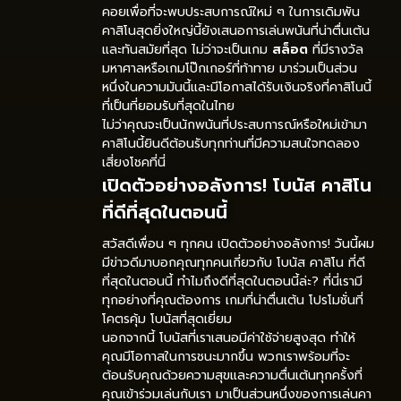
คอยเพื่อที่จะพบประสบการณ์ใหม่ ๆ ในการเดิมพัน
คาสิโนสุดยิ่งใหญ่นี้ยังเสนอการเล่นพนันที่น่าตื่นเต้น
และทันสมัยที่สุด ไม่ว่าจะเป็นเกม
สล็อต
ที่มีรางวัล
มหาศาลหรือเกมโป๊กเกอร์ที่ท้าทาย มาร่วมเป็นส่วน
หนึ่งในความมันนี้และมีโอกาสได้รับเงินจริงที่คาสิโนนี้
ที่เป็นที่ยอมรับที่สุดในไทย
ไม่ว่าคุณจะเป็นนักพนันที่ประสบการณ์หรือใหม่เข้ามา
คาสิโนนี้ยินดีต้อนรับทุกท่านที่มีความสนใจทดลอง
เสี่ยงโชคที่นี่
เปิดตัวอย่างอลังการ! โบนัส คาสิโน
ที่ดีที่สุดในตอนนี้
สวัสดีเพื่อน ๆ ทุกคน เปิดตัวอย่างอลังการ! วันนี้ผม
มีข่าวดีมาบอกคุณทุกคนเกี่ยวกับ โบนัส คาสิโน ที่ดี
ที่สุดในตอนนี้ ทำไมถึงดีที่สุดในตอนนี้ล่ะ? ที่นี่เรามี
ทุกอย่างที่คุณต้องการ เกมที่น่าตื่นเต้น โปรโมชั่นที่
โคตรคุ้ม โบนัสที่สุดเยี่ยม
นอกจากนี้ โบนัสที่เราเสนอมีค่าใช้จ่ายสูงสุด ทำให้
คุณมีโอกาสในการชนะมากขึ้น พวกเราพร้อมที่จะ
ต้อนรับคุณด้วยความสุขและความตื่นเต้นทุกครั้งที่
คุณเข้าร่วมเล่นกับเรา มาเป็นส่วนหนึ่งของการเล่นคา