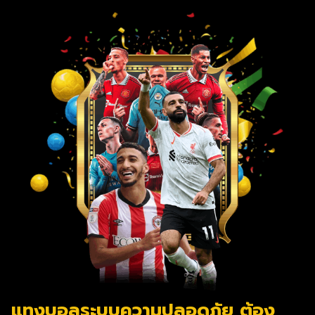
แทงบอลระบบความปลอดภัย ต้อง