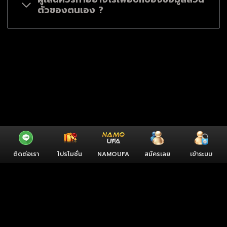
ตัวของตนเอง ?
ติดต่อเรา
โปรโมชั่น
NAMOUFA
สมัครเลย
เข้าระบบ
©2026 NAMOUFA555.COM. ALL RIGHTS RESERVED.