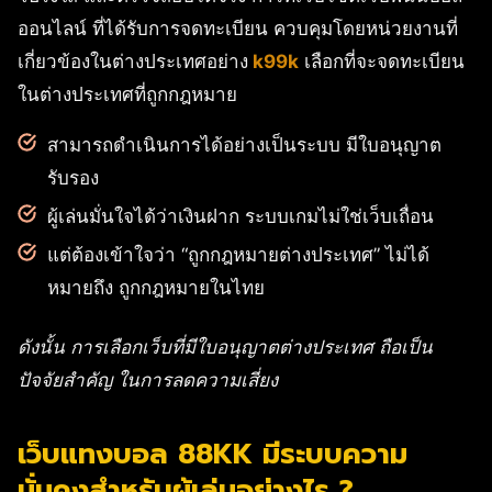
ออนไลน์ ที่ได้รับการจดทะเบียน ควบคุมโดยหน่วยงานที่
เกี่ยวข้องในต่างประเทศอย่าง
k99k
เลือกที่จะจดทะเบียน
ในต่างประเทศที่ถูกกฎหมาย
สามารถดำเนินการได้อย่างเป็นระบบ มีใบอนุญาต
รับรอง
ผู้เล่นมั่นใจได้ว่าเงินฝาก ระบบเกมไม่ใช่เว็บเถื่อน
แต่ต้องเข้าใจว่า “ถูกกฎหมายต่างประเทศ” ไม่ได้
หมายถึง ถูกกฎหมายในไทย
ดังนั้น การเลือกเว็บที่มีใบอนุญาตต่างประเทศ ถือเป็น
ปัจจัยสำคัญ ในการลดความเสี่ยง
เว็บแทงบอล 88KK มีระบบความ
มั่นคงสำหรับผู้เล่นอย่างไร ?