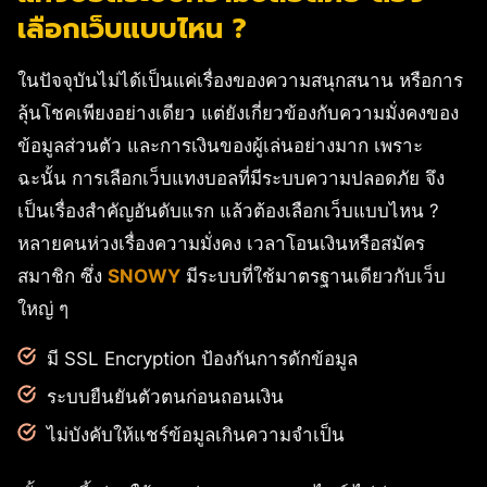
เลือกเว็บแบบไหน ?
ในปัจจุบันไม่ได้เป็นแค่เรื่องของความสนุกสนาน หรือการ
ลุ้นโชคเพียงอย่างเดียว แต่ยังเกี่ยวข้องกับความมั่งคงของ
ข้อมูลส่วนตัว และการเงินของผู้เล่นอย่างมาก เพราะ
ฉะนั้น การเลือกเว็บแทงบอลที่มีระบบความปลอดภัย จึง
เป็นเรื่องสำคัญอันดับแรก แล้วต้องเลือกเว็บแบบไหน ?
หลายคนห่วงเรื่องความมั่งคง เวลาโอนเงินหรือสมัคร
สมาชิก ซึ่ง
SNOWY
มีระบบที่ใช้มาตรฐานเดียวกับเว็บ
ใหญ่ ๆ
มี SSL Encryption ป้องกันการดักข้อมูล
ระบบยืนยันตัวตนก่อนถอนเงิน
ไม่บังคับให้แชร์ข้อมูลเกินความจำเป็น