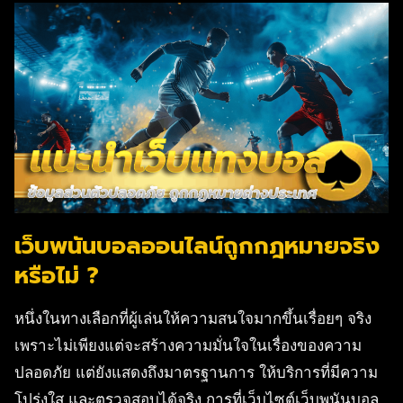
เว็บพนันบอลออนไลน์ถูกกฎหมายจริง
หรือไม่ ?
หนึ่งในทางเลือกที่ผู้เล่นให้ความสนใจมากขึ้นเรื่อยๆ จริง
เพราะไม่เพียงแต่จะสร้างความมั่นใจในเรื่องของความ
ปลอดภัย แต่ยังแสดงถึงมาตรฐานการ ให้บริการที่มีความ
โปร่งใส และตรวจสอบได้จริง การที่เว็บไซต์เว็บพนันบอล