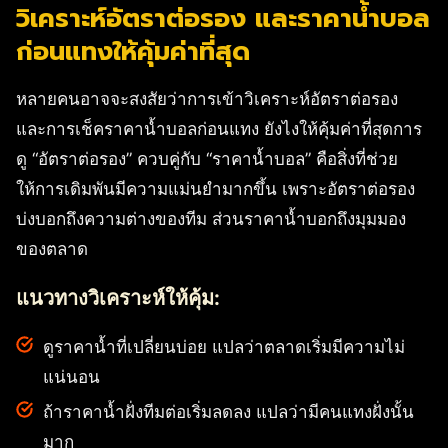
วิเคราะห์อัตราต่อรอง และราคาน้ำบอล
ก่อนแทงให้คุ้มค่าที่สุด
หลายคนอาจจะสงสัยว่าการเข้าวิเคราะห์อัตราต่อรอง
และการเช็คราคาน้ำบอลก่อนแทง ยังไงให้คุ้มค่าที่สุดการ
ดู “อัตราต่อรอง” ควบคู่กับ “ราคาน้ำบอล” คือสิ่งที่ช่วย
ให้การเดิมพันมีความแม่นยำมากขึ้น เพราะอัตราต่อรอง
บ่งบอกถึงความต่างของทีม ส่วนราคาน้ำบอกถึงมุมมอง
ของตลาด
แนวทางวิเคราะห์ให้คุ้ม:
ดูราคาน้ำที่เปลี่ยนบ่อย แปลว่าตลาดเริ่มมีความไม่
แน่นอน
ถ้าราคาน้ำฝั่งทีมต่อเริ่มลดลง แปลว่ามีคนแทงฝั่งนั้น
มาก