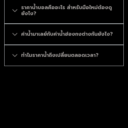
ราคาน้ำบอลคืออะไร สำหรับมือใหม่ต้องดู
ยังไง?
ค่าน้ำมาเลย์กับค่าน้ำฮ่องกงต่างกันยังไง?
ทำไมราคาน้ำถึงเปลี่ยนตลอดเวลา?