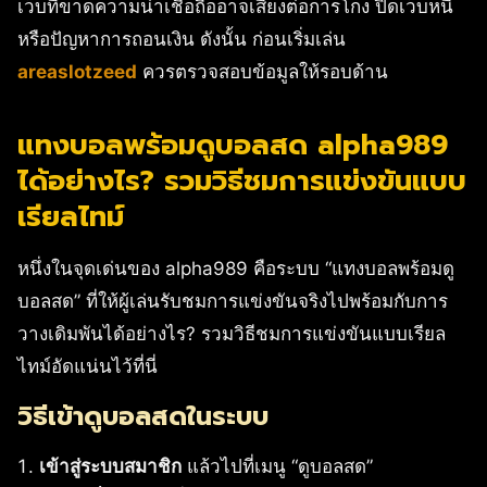
เว็บที่ขาดความน่าเชื่อถืออาจเสี่ยงต่อการโกง ปิดเว็บหนี
หรือปัญหาการถอนเงิน ดังนั้น ก่อนเริ่มเล่น
areaslotzeed
ควรตรวจสอบข้อมูลให้รอบด้าน
แทงบอลพร้อมดูบอลสด alpha989
ได้อย่างไร? รวมวิธีชมการแข่งขันแบบ
เรียลไทม์
หนึ่งในจุดเด่นของ alpha989 คือระบบ “แทงบอลพร้อมดู
บอลสด” ที่ให้ผู้เล่นรับชมการแข่งขันจริงไปพร้อมกับการ
วางเดิมพันได้อย่างไร? รวมวิธีชมการแข่งขันแบบเรียล
ไทม์อัดแน่นไว้ที่นี่
วิธีเข้าดูบอลสดในระบบ
เข้าสู่ระบบสมาชิก
แล้วไปที่เมนู “ดูบอลสด”