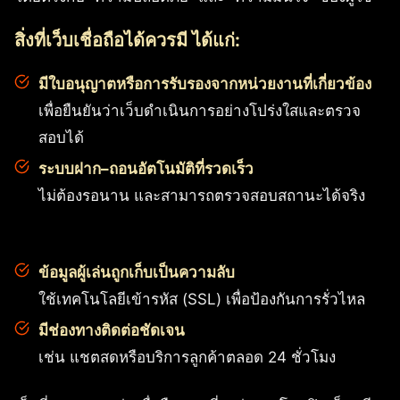
สิ่งที่เว็บเชื่อถือได้ควรมี ได้แก่:
มีใบอนุญาตหรือการรับรองจากหน่วยงานที่เกี่ยวข้อง
เพื่อยืนยันว่าเว็บดำเนินการอย่างโปร่งใสและตรวจ
สอบได้
ระบบฝาก–ถอนอัตโนมัติที่รวดเร็ว
ไม่ต้องรอนาน และสามารถตรวจสอบสถานะได้จริง
ข้อมูลผู้เล่นถูกเก็บเป็นความลับ
ใช้เทคโนโลยีเข้ารหัส (SSL) เพื่อป้องกันการรั่วไหล
มีช่องทางติดต่อชัดเจน
เช่น แชตสดหรือบริการลูกค้าตลอด 24 ชั่วโมง