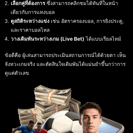
เลือกคู่ที่ต้องการ
ซึ่งสามารถคลิกชมได้ทันทีในหน้า
เดียวกับการแทงบอล
ดูสถิติระหว่างแข่ง
เช่น อัตราครองบอล, การยิงประตู,
และราคาบอลไหล
วางเดิมพันระหว่างเกม (Live Bet)
ได้แบบเรียลไทม์
ข้อดีคือ ผู้เล่นสามารถประเมินสถานการณ์ได้ด้วยตา เห็น
จังหวะเกมจริง และตัดสินใจเดิมพันได้แม่นยำขึ้นกว่าการ
ดูแค่ตัวเลข