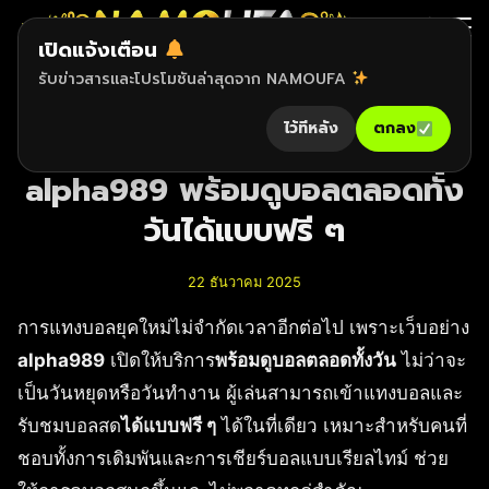
เปิดแจ้งเตือน
Search
บล็อก
รับข่าวสารและโปรโมชันล่าสุดจาก NAMOUFA
for:
ไว้ทีหลัง
ตกลง
แทงบอลไม่เว้นวันหยุดกับ
alpha989 พร้อมดูบอลตลอดทั้ง
วันได้แบบฟรี ๆ
22 ธันวาคม 2025
การแทงบอลยุคใหม่ไม่จำกัดเวลาอีกต่อไป เพราะเว็บอย่าง
alpha989
เปิดให้บริการ
พร้อมดูบอลตลอดทั้งวัน
ไม่ว่าจะ
เป็นวันหยุดหรือวันทำงาน ผู้เล่นสามารถเข้าแทงบอลและ
รับชมบอลสด
ได้แบบฟรี ๆ
ได้ในที่เดียว เหมาะสำหรับคนที่
ชอบทั้งการเดิมพันและการเชียร์บอลแบบเรียลไทม์ ช่วย