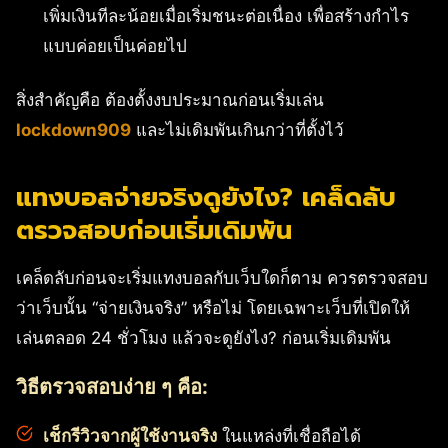
เพิ่มเงินทีละน้อยเมื่อเริ่มชนะต่อเนื่อง เพื่อสร้างกำไร
แบบค่อยเป็นค่อยไป
สิ่งสำคัญคือ ต้องตั้งงบประมาณก่อนเริ่มเล่น
lockdown909
และไม่เดิมพันเกินกว่าที่ตั้งไว้
แทงบอลจ่ายจริงดูยังไง? เคล็ดลับ
ตรวจสอบก่อนเริ่มเดิมพัน
เคล็ดลับก่อนจะเริ่มแทงบอลกับเว็บใดก็ตาม ควรตรวจสอบ
ว่าเว็บนั้น “จ่ายเงินจริง” หรือไม่ โดยเฉพาะเว็บที่เปิดให้
เล่นตลอด 24 ชั่วโมง แล้วจะดูยังไง? ก่อนเริ่มเดิมพัน
วิธีตรวจสอบง่าย ๆ คือ:
เช็กรีวิวจากผู้ใช้งานจริง
ในแหล่งที่เชื่อถือได้