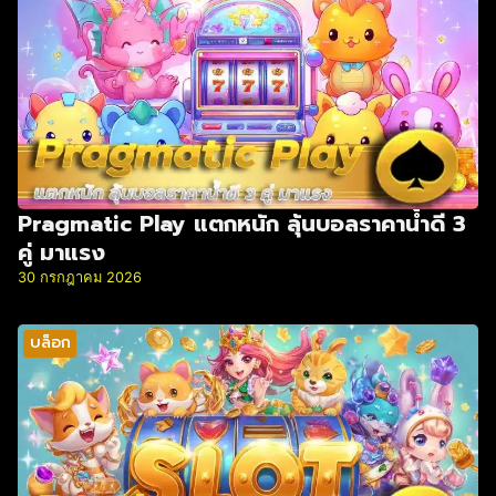
Pragmatic Play แตกหนัก ลุ้นบอลราคาน้ำดี 3
คู่ มาแรง
30 กรกฎาคม 2026
บล็อก