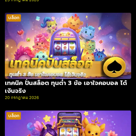
บล็อก
เทคนิค ปั่นสล็อต ทุนต่ำ 3 ข้อ เอาใจคอบอล ได้
เงินจริง
20 กรกฎาคม 2026
บล็อก