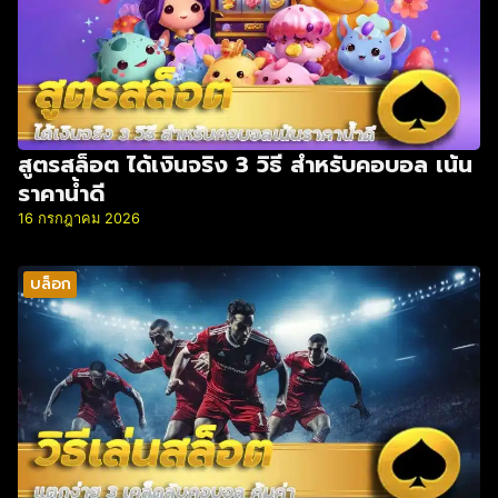
สูตรสล็อต ได้เงินจริง 3 วิธี สำหรับคอบอล เน้น
ราคาน้ำดี
16 กรกฎาคม 2026
บล็อก