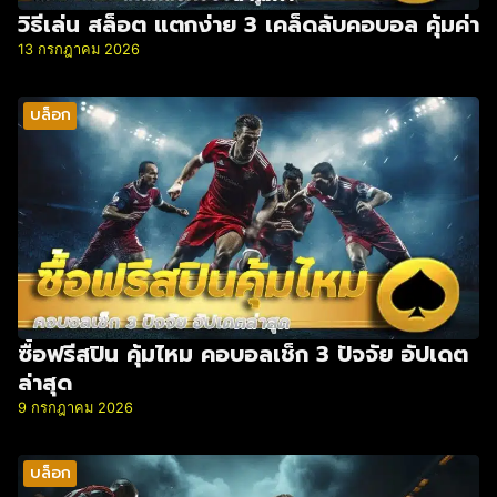
วิธีเล่น สล็อต แตกง่าย 3 เคล็ดลับคอบอล คุ้มค่า
13 กรกฎาคม 2026
บล็อก
ซื้อฟรีสปิน คุ้มไหม คอบอลเช็ก 3 ปัจจัย อัปเดต
ล่าสุด
9 กรกฎาคม 2026
บล็อก