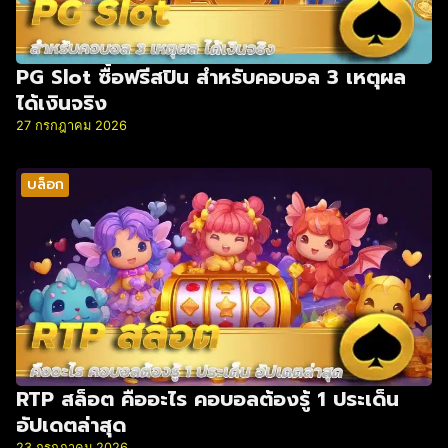
PG Slot ซื้อฟรีสปิน สำหรับคอบอล 3 เหตุผล
ได้เงินจริง
27 กรกฎาคม 2026
บล็อก
RTP สล็อต คืออะไร คอบอลต้องรู้ 1 ประเด็น
อัปเดตล่าสุด
23 กรกฎาคม 2026