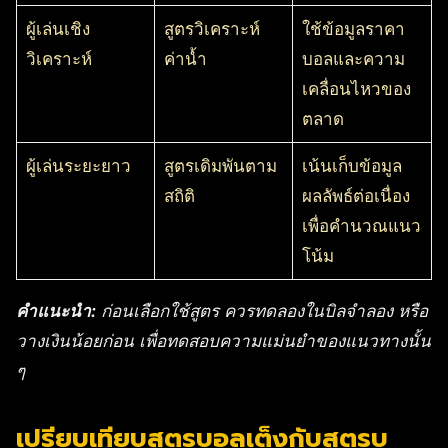
ผู้เล่นเชิง
สูตรวิเคราะห์
ใช้ข้อมูลราคา
วิเคราะห์
ค่าน้ำ
บอลและความ
เคลื่อนไหวของ
ตลาด
ผู้เล่นระยะยาว
สูตรเดิมพันตาม
เน้นเก็บข้อมูล
สถิติ
ผลลัพธ์ต่อเนื่อง
เพื่อคำนวณแนว
โน้ม
คำแนะนำ:
ก่อนเลือกใช้สูตร ควรทดลองในบิลจำลอง หรือ
วางเงินน้อยก่อน เพื่อทดสอบความแม่นยำของแนวทางนั้น
ๆ
เปรียบเทียบสูตรบอลเต็งกับสูตรบ