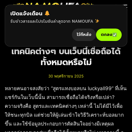
เปิดแจ้งเตือน
Search
บล็อก
รับข่าวสารและโปรโมชันล่าสุดจาก NAMOUFA
for:
ไว้ทีหลัง
ตกลง
สูตรแทงบอล luckyall99 และ
เทคนิคต่างๆ บนเว็บนี้เชื่อถือได้
ทั้งหมดหรือไม่
30 พฤศจิกายน 2025
หลายคนอาจสงสัยว่า “สูตรแทงบอลบน luckyall99” ที่เห็น
แชร์กันในเว็บนี้นั้น สามารถเชื่อถือได้จริงหรือเปล่า?
ความจริงคือ สูตรและเทคนิคต่างๆ เหล่านี้ ไม่ได้มีไว้เพื่อ
ให้ชนะทุกบิล แต่ช่วยให้ผู้เล่นเข้าใจวิธีวิเคราะห์บอลมาก
ขึ้น และใช้ข้อมูลประกอบการตัดสินใจอย่างมีเหตุผล