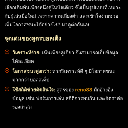
เลือกเดิมพันเพียงหนึ่งคู่ในบิลเดียว ซึ่งเป็นรูปแบบที่เหมาะ
กับผู้เล่นมือใหม่ เพราะความเสี่ยงต่ำ และเข้าใจง่ายช่วย
เพิ่มโอกาสชนะได้อย่างไร? มาดูต่อกันเลย
จุดเด่นของสูตรบอลเต็ง
วิเคราะห์ง่าย:
เน้นเพียงคู่เดียว จึงสามารถเก็บข้อมูล
ได้ละเอียด
โอกาสชนะสูงกว่า:
หากวิเคราะห์ดี ๆ มีโอกาสชนะ
มากกว่าบอลสเต็ป
ใช้สถิติช่วยตัดสินใจ:
สูตรของ
reno88
มักอ้างอิง
ข้อมูล เช่น ฟอร์มการเล่น สถิติการพบกัน และอัตราต่อ
รองล่าสุด