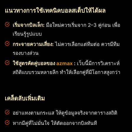
แนวทางการใช้เทคนิคบอลสเต็ปให้ได้ผล
เริ่มจากบิลเล็ก:
มือใหม่ควรเริ่มจาก 2–3 คู่ก่อน เพื่อ
เรียนรู้รูปแบบ
กระจายความเสี่ยง:
ไม่ควรเลือกแต่ทีมต่อ ควรมีทีม
รองบางส่วน
ใช้สูตรคัดคู่บอลของ
azmax
:
เว็บนี้มีการวิเคราะห์
สถิติแบบรวมหลายลีก ทำให้เลือกคู่ที่มีโอกาสสูงกว่า
เคล็ดลับเพิ่มเติม
อย่าแทงตามกระแส ให้ดูข้อมูลจริงจากตารางสถิติ
หากมีคู่ที่ไม่มั่นใจ ให้ตัดออกจากบิลทันที