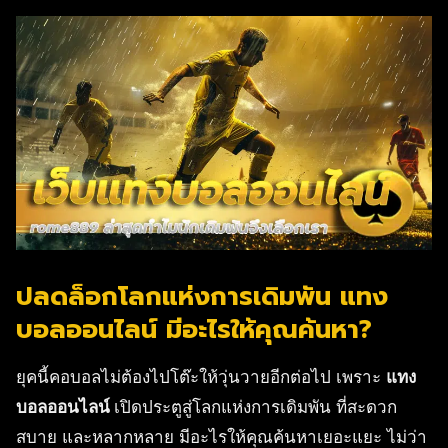
ปลดล็อกโลกแห่งการเดิมพัน แทง
บอลออนไลน์ มีอะไรให้คุณค้นหา?
ยุคนี้คอบอลไม่ต้องไปโต๊ะให้วุ่นวายอีกต่อไป เพราะ
แทง
บอลออนไลน์
เปิดประตูสู่โลกแห่งการเดิมพัน ที่สะดวก
สบาย และหลากหลาย มีอะไรให้คุณค้นหาเยอะแยะ ไม่ว่า