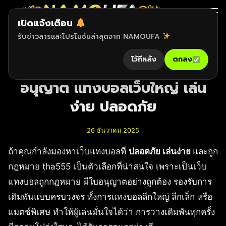
เปิดแจ้งเตือน
Search
บล็อก
รับข่าวสารและโปรโมชันล่าสุดจาก NAMOUFA
for:
ไว้ทีหลัง
ตกลง
tha555 เว็บบอลถูกกฎหมาย มีใบ
อนุญาต แทงบอลเว็บใหญ่ เล่น
ง่าย ปลอดภัย
26 ธันวาคม 2025
ถ้าคุณกำลังมองหาเว็บแทงบอลที่
ปลอดภัย เล่นง่าย
และถูก
กฎหมาย tha555 เป็นตัวเลือกที่น่าสนใจ เพราะเป็นเว็บ
แทงบอลถูกกฎหมาย มีใบอนุญาตอย่างถูกต้อง รองรับการ
เดิมพันแบบครบวงจร ทั้งการแทงบอลลีกใหญ่ ลีกเล็ก หรือ
แมตช์พิเศษ ทำให้ผู้เล่นมั่นใจได้ว่า การวางเดิมพันทุกครั้ง