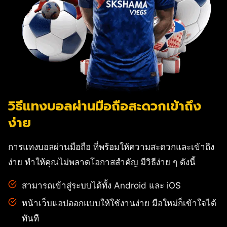
วิธีแทงบอลผ่านมือถือสะดวกเข้าถึง
ง่าย
การแทงบอลผ่านมือถือ ที่พร้อมให้ความสะดวกและเข้าถึง
ง่าย ทำให้คุณไม่พลาดโอกาสสำคัญ มีวิธีง่าย ๆ ดังนี้
สามารถเข้าสู่ระบบได้ทั้ง Android และ iOS
หน้าเว็บแอปออกแบบให้ใช้งานง่าย มือใหม่ก็เข้าใจได้
ทันที