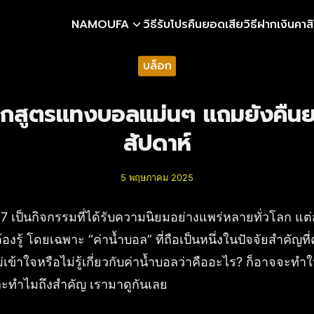
NAMOUFA
วิธีรับโปรคืนยอดเสีย
วิธีฝากเงิน
คาส
earch
บล็อก
r:
กสูตรแทงบอลแม่นๆ แถมยังคืนย
สัปดาห์
5 พฤษภาคม 2025
 เป็นกิจกรรมที่ได้รับความนิยมอย่างแพร่หลายทั่วโลก แต่สำ
งรู้ โดยเฉพาะ “ค่าน้ำบอล” ที่ถือเป็นหนึ่งในปัจจัยสำคัญที่ควร
่เข้าใจหรือไม่รู้เกี่ยวกับค่าน้ำบอลว่าคืออะไร? ก็อาจจะ
ละทำไมถึงสำคัญ เรามาดูกันเลย