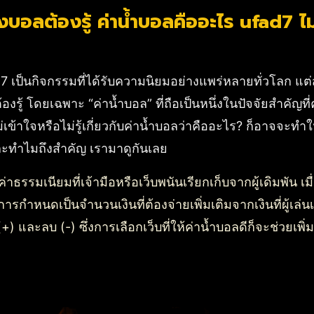
บอลต้องรู้ ค่าน้ำบอลคืออะไร ufad7 ไม่รู
 เป็นกิจกรรมที่ได้รับความนิยมอย่างแพร่หลายทั่วโลก แต่สำ
งรู้ โดยเฉพาะ “ค่าน้ำบอล” ที่ถือเป็นหนึ่งในปัจจัยสำคัญที่ควร
่เข้าใจหรือไม่รู้เกี่ยวกับค่าน้ำบอลว่าคืออะไร? ก็อาจจะ
ละทำไมถึงสำคัญ เรามาดูกันเลย
ค่าธรรมเนียมที่เจ้ามือหรือเว็บพนันเรียกเก็บจากผู้เดิมพัน 
ารกำหนดเป็นจำนวนเงินที่ต้องจ่ายเพิ่มเติมจากเงินที่ผู้เล่
+) และลบ (-) ซึ่งการเลือกเว็บที่ให้ค่าน้ำบอลดีก็จะช่วยเพ