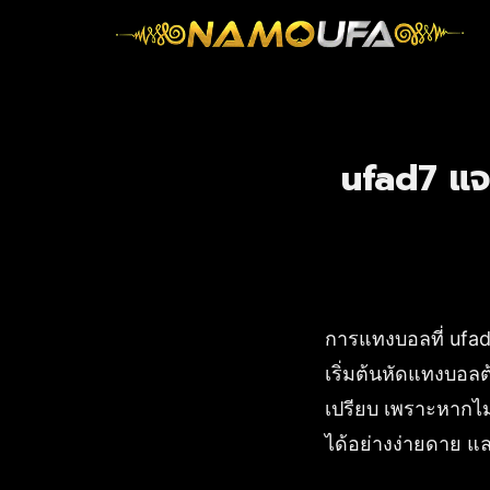
S
fo
ufad7 แจ
การแทงบอลที่ ufad7
เริ่มต้นหัดแทงบอลต้อ
เปรียบ เพราะหากไม
ได้อย่างง่ายดาย แ