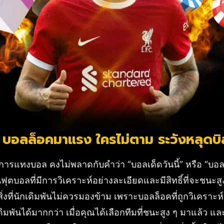
้ บอลล็อคมาแรง ใครไม่ตาม ระวังหลุดบิ
การแทงบอล คงไม่พลาดกับคำว่า “บอลเด็ดวันนี้” หรือ “บอล
ฟุตบอลที่มีการวิเคราะห์อย่างละเอียดและมีสิทธิ์ที่จะชนะ
นสิ่งที่นักเดิมพันไม่ควรมองข้าม เพราะบอลล็อคที่ถูกวิเคราะห
พันได้มากกว่า เมื่อคุณได้เลือกทีมที่ชนะสูง ๆ มาแล้ว 