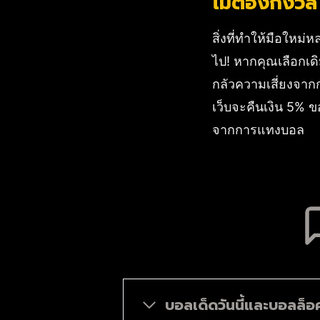
ไม่ต้องกังว
สิ่งที่ทำให้มือใหม
ไป! หากคุณเลือกเดิ
กลัวความเสี่ยงจาก
เว็บจะคืนเงิน 5% ข
จากการแทงบอล
บอลเด็ดวันนี้และบอลล็