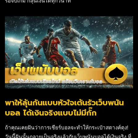
รอจบเกม ก็ลุ้นเงินได้ทุกวินาที
พาให้ลุ้นกันแบบหัวใจเต้นรัวเว็บพนัน
บอล ได้เงินจริงแบบไม่มีกั๊ก
ถ้าคุณเคยฝันว่าการเชียร์บอลจะทำให้กระเป๋าสตางค์ตุง!
วันนี้ฝันนั้นกลายเป็นจริงแล้วกับเว็บพนันบอลได้เงินจริง ที่