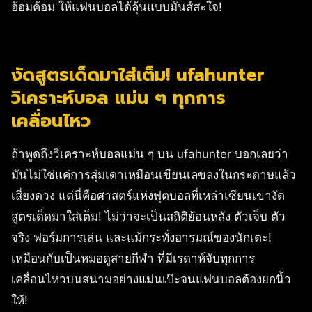
อ้อมค้อม ให้แฟนบอลได้ลุ้นแบบมันส์สะใจ!
งัดสูตรเด็ดมาใส่เต็ม! ufahunter
วิเคราะห์บอล แม่น ๆ ทุกการ
เคลื่อนไหว
ถ้าพูดถึงวิเคราะห์บอลแม่น ๆ บน ufahunter บอกเลยว่า
มันไม่ใช่แค่การสุ่มเดาเหมือนเขียนเลขลงในกระดาษแล้ว
เสี่ยงดวง แต่นี่คือศาสตร์แห่งฟุตบอลที่เหล่าเซียนเขางัด
สูตรเด็ดมาใส่เต็ม! ไม่ว่าจะเป็นสถิติย้อนหลัง ตัวเจ็บ ตัว
จริง ฟอร์มการเล่น และแม้กระทั่งอารมณ์ของนักเตะ!
เหมือนกับเป็นหมอดูสายกีฬา ที่มีเรดาห์จับทุกการ
เคลื่อนไหวบนสนามอย่างแม่นเป๊ะจนแฟนบอลต้องยกนิ้ว
ให้!