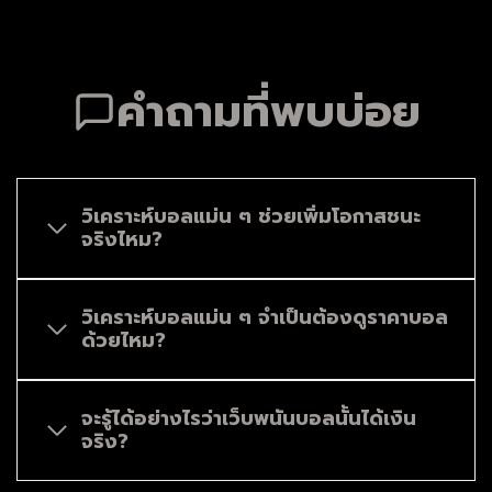
คำถามที่พบบ่อย
วิเคราะห์บอลแม่น ๆ ช่วยเพิ่มโอกาสชนะ
จริงไหม?
วิเคราะห์บอลแม่น ๆ จำเป็นต้องดูราคาบอล
ด้วยไหม?
จะรู้ได้อย่างไรว่าเว็บพนันบอลนั้นได้เงิน
จริง?