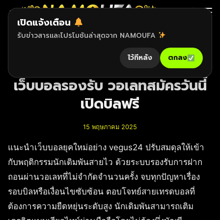
เปิดแจ้งเตือน
Search
บล็อก
รับข่าวสารและโปรโมชันล่าสุดจาก NAMOUFA
for:
ไว้ทีหลัง
ตกลง
vegus24 เดิมพันบอลสุดเร้าใจ
เว็บบอลรองรับ วอเลทสมัครวันนี้
เปิดบิลฟรี
15 พฤษภาคม 2025
แนะนำเว็บบอลยุคใหม่อย่าง vegus24 ปรับสมดุลให้เข้า
กับพฤติกรรมนักเดิมพันสายไว ด้วยระบบรองรับการฝาก
ถอนผ่านวอเลทที่ไม่จำกัดจำนวนครั้ง จบทุกปัญหาเรื่อง
รอบบิลหรือเงื่อนไขซับซ้อน ตอบโจทย์สายเทรดบอลที่
ต้องการความยืดหยุ่นระดับสูง นักเดิมพันสามารถเติม