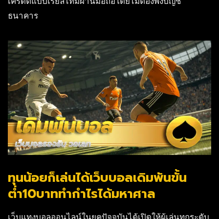
เครดิตแบบเรียลไทม์ผ่านมือถือโดยไม่ต้องพึ่งบัญชี
ธนาคาร
ทุนน้อยก็เล่นได้เว็บบอลเดิมพันขั้น
ต่ำ10บาททำกำไรได้มหาศาล
เว็บแทงบอลออนไลน์ในยุคปัจจุบันได้เปิดให้ผู้เล่นทุกระดับ