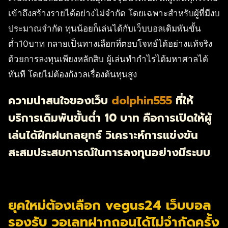
เข้าถึงสร้างรายได้อย่างไม่จำกัด โดยเฉพาะสำหรับผู้ที่มีงบ
ประมาณจำกัด ทุนน้อยก็เล่นได้กับเว็บบอลเดิมพันขั้น
ต่ำ10บาท กลายเป็นทางเลือกที่ตอบโจทย์ได้อย่างแท้จริง
ด้วยการลงทุนเพียงหลักสิบ ผู้เล่นทำกำไรได้มหาศาลได้
ทันที โดยไม่ต้องกังวลเรื่องต้นทุนสูง
ความน่าสนใจของเว็บ
dolphin555
ที่ให้
บริการเดิมพันขั้นต่ำ 10 บาท คือการเปิดให้ผู้
เล่นได้ฝึกฝนกลยุทธ์ วิเคราะห์การแข่งขัน
สะสมประสบการณ์ในการลงทุนอย่างมีระบบ
ยุคใหม่ต้องเลือก vegus24 เว็บบอล
รองรับ วอเลทฝากถอนได้ไม่จำกัดครั้ง