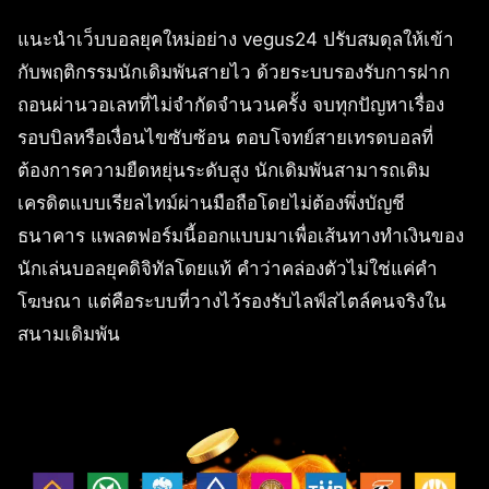
แนะนำเว็บบอลยุคใหม่อย่าง vegus24 ปรับสมดุลให้เข้า
กับพฤติกรรมนักเดิมพันสายไว ด้วยระบบรองรับการฝาก
ถอนผ่านวอเลทที่ไม่จำกัดจำนวนครั้ง จบทุกปัญหาเรื่อง
รอบบิลหรือเงื่อนไขซับซ้อน ตอบโจทย์สายเทรดบอลที่
ต้องการความยืดหยุ่นระดับสูง นักเดิมพันสามารถเติม
เครดิตแบบเรียลไทม์ผ่านมือถือโดยไม่ต้องพึ่งบัญชี
ธนาคาร แพลตฟอร์มนี้ออกแบบมาเพื่อเส้นทางทำเงินของ
นักเล่นบอลยุคดิจิทัลโดยแท้ คำว่าคล่องตัวไม่ใช่แค่คำ
โฆษณา แต่คือระบบที่วางไว้รองรับไลฟ์สไตล์คนจริงใน
สนามเดิมพัน