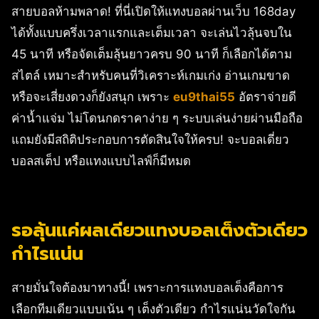
สายบอลห้ามพลาด! ที่นี่เปิดให้แทงบอลผ่านเว็บ 168day
ได้ทั้งแบบครึ่งเวลาแรกและเต็มเวลา จะเล่นไวลุ้นจบใน
45 นาที หรือจัดเต็มลุ้นยาวครบ 90 นาที ก็เลือกได้ตาม
สไตล์ เหมาะสำหรับคนที่วิเคราะห์เกมเก่ง อ่านเกมขาด
หรือจะเสี่ยงดวงก็ยังสนุก เพราะ
eu9thai55
อัตราจ่ายดี
ค่าน้ำแจ่ม ไม่โดนกดราคาง่าย ๆ ระบบเล่นง่ายผ่านมือถือ
แถมยังมีสถิติประกอบการตัดสินใจให้ครบ! จะบอลเดี่ยว
บอลสเต็ป หรือแทงแบบไลฟ์ก็มีหมด
รอลุ้นแค่ผลเดียวแทงบอลเต็งตัวเดียว
กำไรแน่น
สายมั่นใจต้องมาทางนี้! เพราะการแทงบอลเต็งคือการ
เลือกทีมเดียวแบบเน้น ๆ เต็งตัวเดียว กำไรแน่นวัดใจกัน