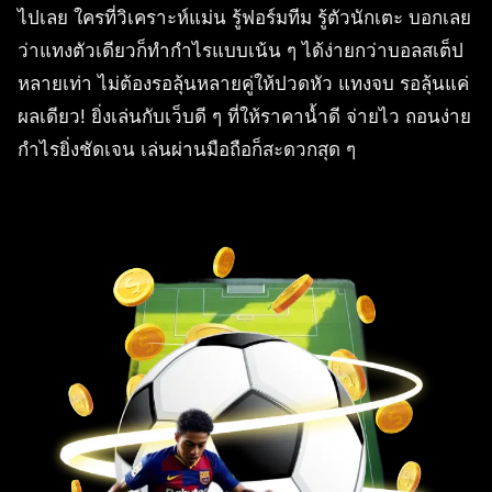
ไปเลย ใครที่วิเคราะห์แม่น รู้ฟอร์มทีม รู้ตัวนักเตะ บอกเลย
ว่าแทงตัวเดียวก็ทำกำไรแบบเน้น ๆ ได้ง่ายกว่าบอลสเต็ป
หลายเท่า ไม่ต้องรอลุ้นหลายคู่ให้ปวดหัว แทงจบ รอลุ้นแค่
ผลเดียว! ยิ่งเล่นกับเว็บดี ๆ ที่ให้ราคาน้ำดี จ่ายไว ถอนง่าย
กำไรยิ่งชัดเจน เล่นผ่านมือถือก็สะดวกสุด ๆ