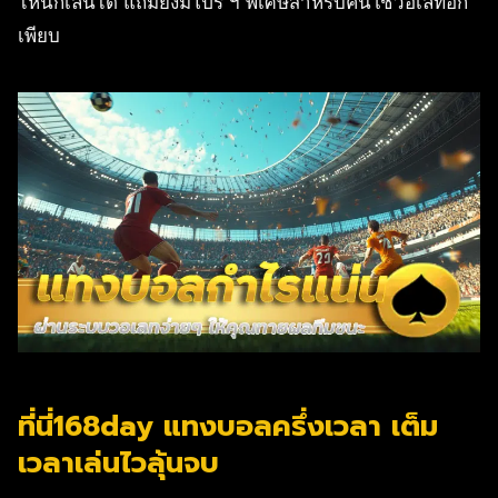
ไหนก็เล่นได้ แถมยังมีโปร ฯ พิเศษสำหรับคนใช้วอเลทอีก
เพียบ
ที่นี่168day แทงบอลครึ่งเวลา เต็ม
เวลาเล่นไวลุ้นจบ