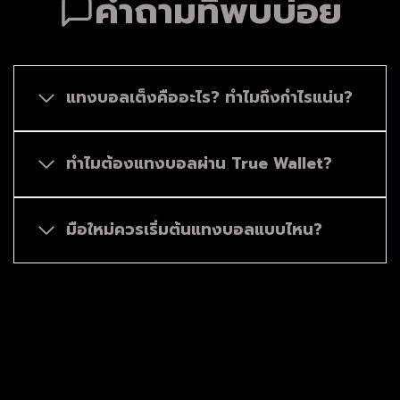
คำถามที่พบบ่อย
แทงบอลเต็งคืออะไร? ทำไมถึงกำไรแน่น?
ทำไมต้องแทงบอลผ่าน True Wallet?
มือใหม่ควรเริ่มต้นแทงบอลแบบไหน?