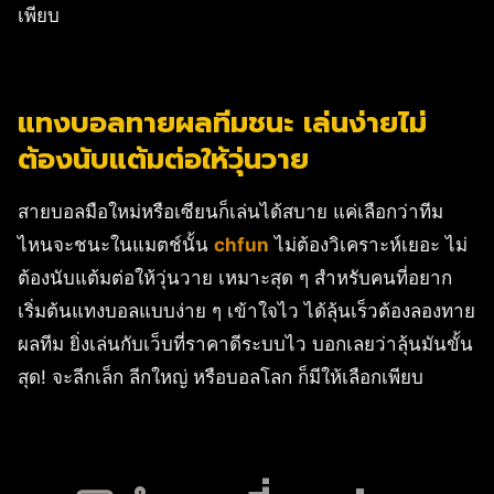
เพียบ
แทงบอลทายผลทีมชนะ เล่นง่ายไม่
ต้องนับแต้มต่อให้วุ่นวาย
สายบอลมือใหม่หรือเซียนก็เล่นได้สบาย แค่เลือกว่าทีม
ไหนจะชนะในแมตช์นั้น
chfun
ไม่ต้องวิเคราะห์เยอะ ไม่
ต้องนับแต้มต่อให้วุ่นวาย เหมาะสุด ๆ สำหรับคนที่อยาก
เริ่มต้นแทงบอลแบบง่าย ๆ เข้าใจไว ได้ลุ้นเร็วต้องลองทาย
ผลทีม ยิ่งเล่นกับเว็บที่ราคาดีระบบไว บอกเลยว่าลุ้นมันขั้น
สุด! จะลีกเล็ก ลีกใหญ่ หรือบอลโลก ก็มีให้เลือกเพียบ