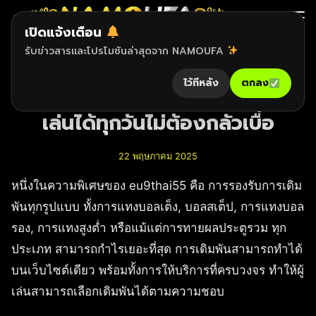
เปิดแจ้งเตือน
Search
บล็อก
รับข่าวสารและโปรโมชันล่าสุดจาก NAMOUFA
for:
ไว้ทีหลัง
ตกลง
eu9thai55 เว็บตรงทำกำไรเยอะ
เล่นได้ทุกวันไม่ต้องกลัวเบื่อ
22 พฤษภาคม 2025
หนึ่งในความพิเศษของ eu9thai55 คือ การรองรับการเดิม
พันทุกรูปแบบ ทั้งการแทงบอลเต็ง, บอลสเต็ป, การแทงบอล
รอง, การแทงสูงต่ำ หรือแม้แต่การทายผลประตูรวม ทุก
ประเภท สามารถกำไรเยอะที่สุด การเดิมพันสามารถทำได้
บนเว็บไซต์เดียว พร้อมทั้งการให้บริการที่ครบวงจร ทำให้ผู้
เล่นสามารถเลือกเดิมพันได้ตามความชอบ