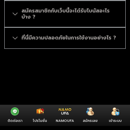
สมัครสมาชิกกับเว็บนี้จะได้รับโบนัสอะไร
บ้าง ?
ที่นี่มีความปลอดภัยในการใช้งานอย่างไร ?
ติดต่อเรา
โปรโมชั่น
NAMOUFA
สมัครเลย
เข้าระบบ