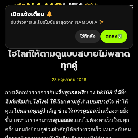
เปิดแจ้งเตือน
Search
บล็อก
รับข่าวสารและโปรโมชันล่าสุดจาก NAMOUFA
for:
ไว้ทีหลัง
ตกลง
เว็บดูบอลฟรี bk168 มีลิงก์พร้อม
ไฮไลท์ให้ตามดูแบบสบายไม่พลาด
ทุกคู่
28 พฤษภาคม 2026
การเลือกทำรายการกับ
เว็บดูบอลฟรี
อย่าง
bk168
ที่
มี
ทั้ง
ลิงก์พร้อม
กับ
ไฮไลท์
ให้
เลือก
ตามดู
ได้
แบบสบาย
ใจ ทำให้
คุณ
ไม่พลาดทุกคู่
สำคัญ ช่วยให้
การดูบอล
เป็นเรื่องง่ายยิ่ง
ขึ้น เพราะเราสามารถ
ดูบอลสด
แบบไม่ต้องหาเว็บใหม่ทุก
ครั้ง แถมยังย้อนดูช่วงสำคัญได้อย่างรวดเร็ว เหมาะกับคน