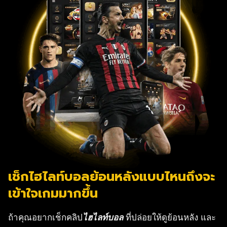
เช็กไฮไลท์บอลย้อนหลังแบบไหนถึงจะ
เข้าใจเกมมากขึ้น
ถ้าคุณอยากเช็กคลิป
ไฮไลท์บอล
ที่ปล่อยให้ดูย้อนหลัง และ