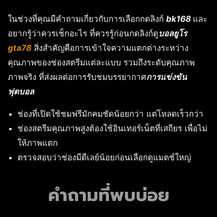
ในช่วงที่คุณมีคำถามเกี่ยวกับการเลือกกดลิงก์
bk168
และ
อยากรู้ว่าควรเช็กอะไร ที่ควรรู้ก่อนกดลิงก์ดู
บอลยูโร
gta78
สิ่งสำคัญคือการเข้าใจความแตกต่างระหว่าง
คุณภาพของช่องสตรีมแต่ละแบบ รวมถึงระดับคุณภาพ
ภาพจริง ที่ส่งผลต่อการรับชมบรรยากาศ
การแข่งขัน
ฟุตบอล
ช่องที่เปิดใช้ชมฟรีมักคมชัดน้อยกว่า แต่โหลดเร็วกว่า
ช่องสตรีมคุณภาพสูงต้องใช้อินเทอร์เน็ตที่เสถียร เพื่อไม่
ให้ภาพแตก
ตรวจสอบว่าช่องมีดีเลย์น้อยก่อนเลือกดูแมตช์ใหญ่
คำถามที่พบบ่อย