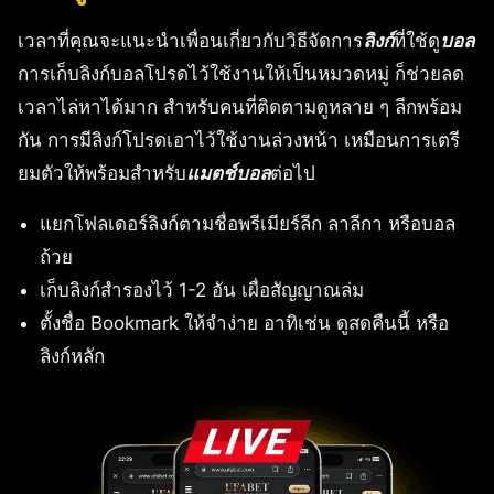
เวลาที่คุณจะแนะนำเพื่อนเกี่ยวกับวิธีจัดการ
ลิงก์
ที่ใช้ดู
บอล
การเก็บลิงก์บอลโปรดไว้ใช้งานให้เป็นหมวดหมู่ ก็ช่วยลด
เวลาไล่หาได้มาก สำหรับคนที่ติดตามดูหลาย ๆ ลีกพร้อม
กัน การมีลิงก์โปรดเอาไว้ใช้งานล่วงหน้า เหมือนการเตรี
ยมตัวให้พร้อมสำหรับ
แมตช์บอล
ต่อไป
แยกโฟลเดอร์ลิงก์ตามชื่อพรีเมียร์ลีก ลาลีกา หรือบอล
ถ้วย
เก็บลิงก์สำรองไว้ 1-2 อัน เผื่อสัญญาณล่ม
ตั้งชื่อ Bookmark ให้จำง่าย อาทิเช่น ดูสดคืนนี้ หรือ
ลิงก์หลัก