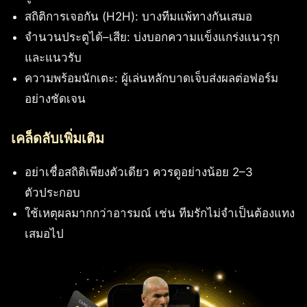
สถิติการเจอกัน (H2H): บางทีมแพ้ทางกันเสมอ
จำนวนประตูได้–เสีย: บ่งบอกความแข็งแกร่งแนวรุก
และแนวรับ
ความพร้อมนักเตะ: ผู้เล่นหลักบาดเจ็บส่งผลต่อฟอร์ม
อย่างชัดเจน
เคล็ดลับเพิ่มเติม
อย่าเชื่อสถิติเพียงตัวเดียว ควรดูอย่างน้อย 2–3
ตัวประกอบ
ใช้เหตุผลมากกว่าอารมณ์ เช่น ทีมรักไม่จำเป็นต้องแทง
เสมอไป