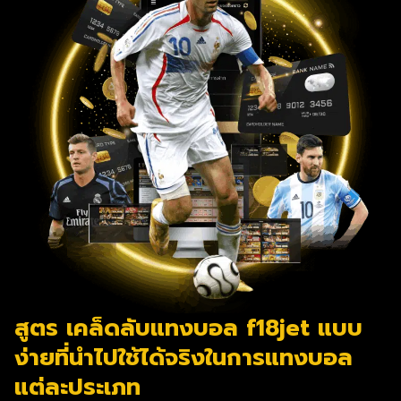
สูตร เคล็ดลับแทงบอล f18jet แบบ
ง่ายที่นำไปใช้ได้จริงในการแทงบอล
แต่ละประเภท