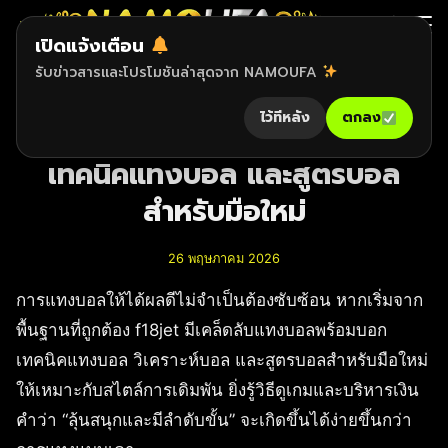
เปิดแจ้งเตือน
Search
บล็อก
รับข่าวสารและโปรโมชันล่าสุดจาก NAMOUFA
for:
ไว้ทีหลัง
ตกลง
เคล็ดลับแทงบอล f18jet บอก
เทคนิคแทงบอล และสูตรบอล
สำหรับมือใหม่
26 พฤษภาคม 2026
การแทงบอลให้ได้ผลดีไม่จำเป็นต้องซับซ้อน หากเริ่มจาก
พื้นฐานที่ถูกต้อง f18jet มีเคล็ดลับแทงบอลพร้อมบอก
เทคนิคแทงบอล วิเคราะห์บอล และสูตรบอลสำหรับมือใหม่
ให้เหมาะกับสไตล์การเดิมพัน ยิ่งรู้วิธีดูเกมและบริหารเงิน
คำว่า “ลุ้นสนุกและมีลำดับขั้น” จะเกิดขึ้นได้ง่ายขึ้นกว่า